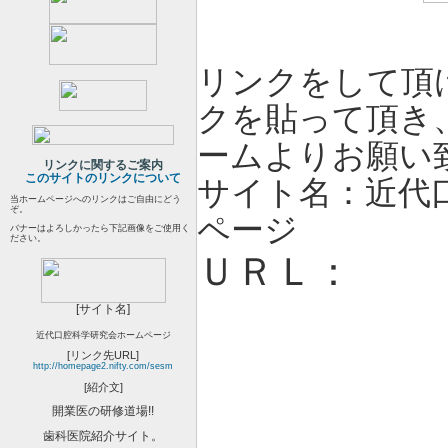
リンクをして頂
クを貼って頂き
ームよりお願い
リンクに関するご案内
このサイトのリンクについて
サイト名：近代
当ホームページへのリンクはご自由にどう
ぞ。
ページ
バナーはよろしかったら下記画像をご使用く
ださい。
ＵＲＬ：
[サイト名]
近代口腔科学研究会
ホームページ
[リンク先URL]
http://homepage2.nifty.com/sesm
[紹介文]
開業医の研修道場!!
歯科医院紹介サイト。