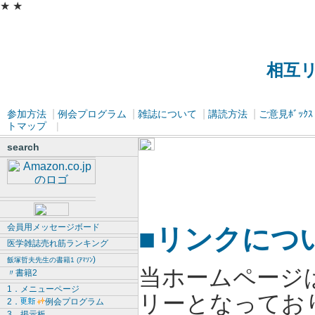
★
★
相互
|
|
|
|
参加方法
例会プログラム
雑誌について
講読方法
ご意見ﾎﾞｯｸｽ
トマップ
|
search
会員用メッセージボード
■リンクにつ
医学雑誌売れ筋ランキング
)
飯塚哲夫先生の書籍
1 (ｱﾏｿﾝ
当ホームページ
〃書籍2
1．メニューページ
リーとなってお
2．
例会プログラム
3．掲示板