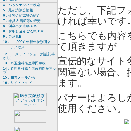
4．バ
ックナンパー
検索
ただし、下記フ
5．最新講演会情報
6．研究会雑誌等の紹介
ければ幸いです
7．器具
& 書籍等の販売
8．例会出欠連絡
BOX
8．お申し込みご依頼
BOX
こちらでも内容
9．ご意見
B
10．
200８年新年特別例会
て頂きますが
11．アクセス
12．
スライドショー(雑誌記事
から）
宣伝的なサイト
13
．
埼玉歯科衛生専門学校
14．管理者推薦全国歯科医院マッ
関連ない場合、
プ
15．相談メールから
ます。
16．サイトマップ
バナーはよろし
使用ください。