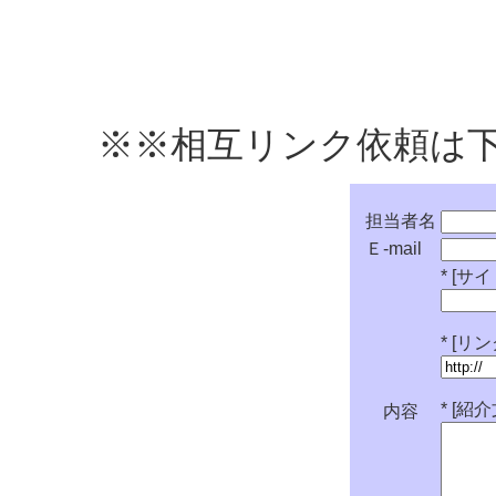
※※相互リンク依頼は
担当者名
Ｅ-mail
*
[サイ
*
[リ
*
[紹
内容