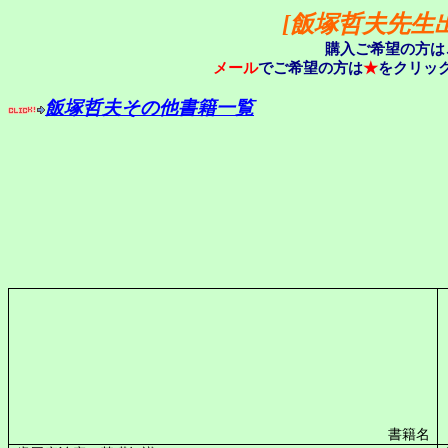
[
飯塚哲夫先生
購入ご希望の方は
メール
でご希望の方は
★
をクリッ
飯塚哲
夫
その他
書籍
一覧
書籍名