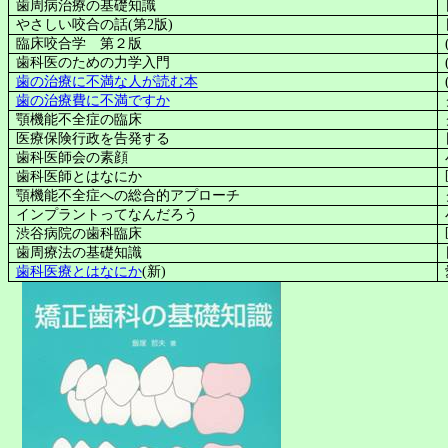
歯周病治療の基礎知識
やさしい咬合の話
(
第
2
版
)
臨床咬合学 第２版
歯科医のための力学入門
歯の治療に不満な人が読む本
歯の治療費に不満ですか
顎機能不全症の臨床
医療保険行政を告発する
歯科医師会の素顔
歯科医師とはなにか
顎機能不全症への総合的アプローチ
インプラントってなんだろう
渋谷病院の歯科臨床
歯周療法の基礎知識
歯科医療とはなにか
(
新
)