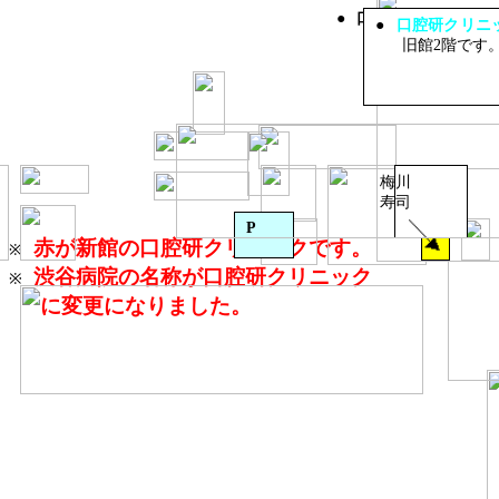
●
口腔研クリニック
(
●
口腔研クリニ
上尾東口から徒歩
1
旧館
2
階です
2
階に事務局及び会
※宿泊は東武ホテ
梅川
寿司
P
赤が新館の口腔研クリニックです。
※
渋谷病院の名称が口腔研クリニック
※
に変更になりました。