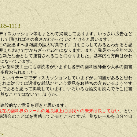
85-1113
ディスカッション等をまとめて掲載してあります。いっさい広告など
読して頂ければその良さがわかっていただけると思います。
目の記念すべき雑誌の拡大写真です。目をこらしてみるとわかると思
迎えたわけですからざっと
26
年になります。また、発足から今年で
30
ら新たな会として運営されることになりました。基本的な方向はかわ
定になっています。
士や歯科技工士にも購読者がいますし各県の歯科医師会や大学の図書
も多数おられました。
」
というテーマでディスカッションしていますが、問題があると思わ
それに対しては過激な雑誌だという意見をお持ちの方もいるようです
とであると思って掲載しています。いろいろな論文を読んでそこに書
自然なことではないでしょうか。
ら建設的なご意見を頂きと思います。
現在の歯科界のレールの延長線上には我々の未来は決してない
」とい
講演会のことばを実感しているところですが、別なレールを自分で自
へ