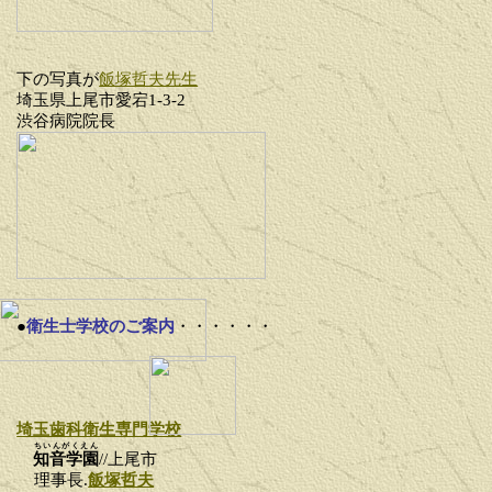
下の写真が
飯塚哲夫先生
埼玉県上尾市愛宕1-3-2
渋谷病院院長
●
衛生士学校のご案内
・・・・・・
埼玉歯科衛生専門学校
ちいんがくえん
知音学園
//上尾市
理事長.
飯塚哲夫