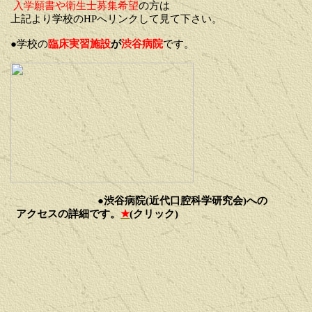
入学願書や衛生士募集希望
の方は
上記より学校のHPへリンクして見て下さい。
●学校の
臨床実習施設
が
渋谷病院
です。
●
渋谷病院(近代口腔科学研究会)への
アクセスの詳細です。
★
(クリック)