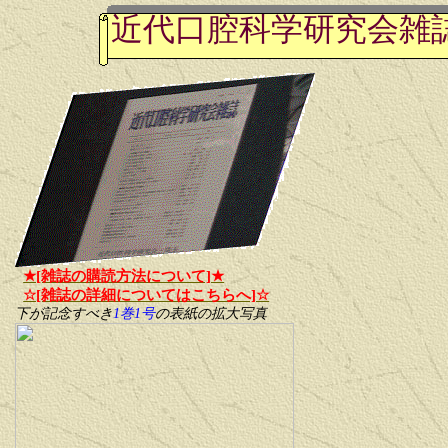
近代口腔科学研究会雑
★[雑誌の購読方法について]★
☆[雑誌の詳細についてはこちらへ]☆
下が記念すべき
1
巻
1
号
の表紙の拡大写真