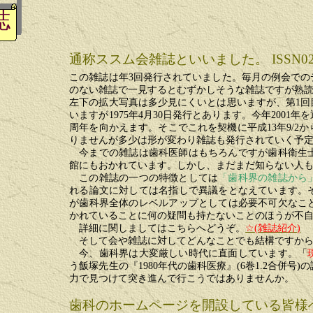
誌
通称ススム会雑誌といいました。
ISSN02
この雑誌は年
3
回発行されていました。毎月の例会での
のない雑誌で一見するとむずかしそうな雑誌ですが熟
左下の拡大写真は多少見にくいとは思いますが、第
1
回
いますが
1975
年
4
月
30
日発行とあります。今年
2001
年を
周年を向かえます。そこでこれを契機に平成
13
年
9/2
か
りませんが多少は形が変わり雑誌も発行されていく予
今までの雑誌は歯科医師はもちろんですが歯科衛生
館にもおかれています。しかし、まだまだ知らない人
この雑誌の一つの特徴としては
「歯科界の雑誌から
れる論文に対しては名指しで異議をとなえています。
が歯科界全体のレベルアップとしては必要不可欠なこ
かれていることに何の疑問も持たないことのほうが不
詳細に関しましてはこちらへどうぞ。
☆
(
雑誌紹介
)
そして会や雑誌に対してどんなことでも結構ですか
今、歯科界は大変厳しい時代に直面しています。「
う飯塚先生の『
1980
年代の歯科医療』
(6
巻
1.2
合併号
)
の
力で見つけて突き進んで行こうではありませんか。
歯科のホームページを開設している皆様