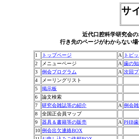
サ
近代口腔科学研究会の
行き先のページがわからない場
1
トップページ
A
トピッ
2
メニューページ
A
歯の知
3
例会プログラム
A
次回プ
4
メーリングリスト
5
掲示板
6
論文検索
7
研究会雑誌等の紹介
A
例会雑
8
全国正会員マップ
9
器具＆書籍等の販売
A
PHB
歯
10
例会出欠連絡BOX
11
お申し込みご依頼BOX