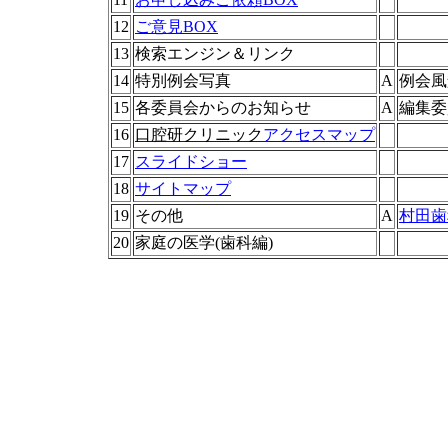
12
ご意見BOX
13
検索エンジン＆リンク
14
特別例会写真
A
例会風
15
各委員会からのお知らせ
A
編集委
16
口腔研クリニック
アクセスマップ
17
スライドショー
18
サイトマップ
19
その他
A
村田歯
20
家庭の医学
(
歯科編
)