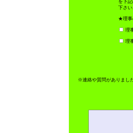
を下記
下さい
★理事
理
理
※連絡や質問がありました