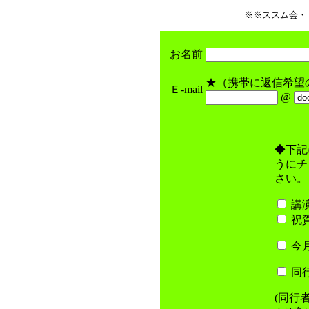
※※ススム会・
お名前
★（携帯に返信希望
Ｅ-mail
@
◆下記
うにチ
さい。
講
祝
今
同
(同行