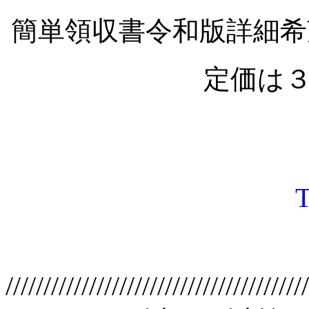
簡単領収書令和版詳細
定価は
////////////////////////////////////////