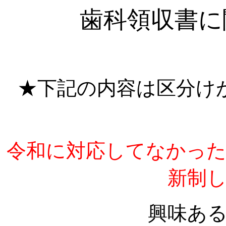
歯科
領収書に
★下記の内容は区分け
令和に対応してなかっ
新制
興味あ