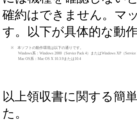
確約はできません。マ
す。以下が具体的な動作
※
本ソフトの動作環境は以下の通りです。
Windows
系：
Windows 2000
（
Service Pack 4
）または
Windows XP
（
Service
Mac OS
系：
Mac OS X 10.3.9
または
10.4
以上領収書に関する簡
た。