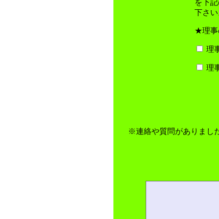
を下記
下さい
★理事
理
理
※連絡や質問がありました