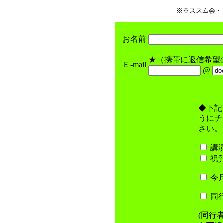
※※ススム会・
お名前
★（携帯に返信希望
Ｅ-mail
@
◆下記
うにチ
さい。
講
祝
今
同
(同行