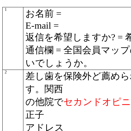
1
お名前 =
E-mail =
返信を希望しますか? =
通信欄 = 全国会員マ
いでしょうか。
2
差し歯を保険外ど薦めら
す。関西
の他院で
セカンドオピニ
正子
アドレス