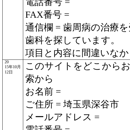
電話番号 =
FAX番号 =
通信欄 = 歯周病の治
歯科を探しています。
項目と内容に間違いなか
20
このサイトをどこからお知
15
年
10
月
12
日
索から
お名前 =
ご住所 = 埼玉県深谷市
メールアドレス =
電話番号 =