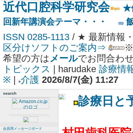
近代口腔科学研究会
★
回新年講演会テーマ
・・・
ISSN 0285-1113
/ ★ 最新情
区分けソフトのご案内⇒
希望の方は
メール
でお問合わせ
トピックス
|
harudake
診療情報
※
|
介護
2026/8/7(金) 11:27
search
診療日と
会員用メッセージボード
村田歯科医院