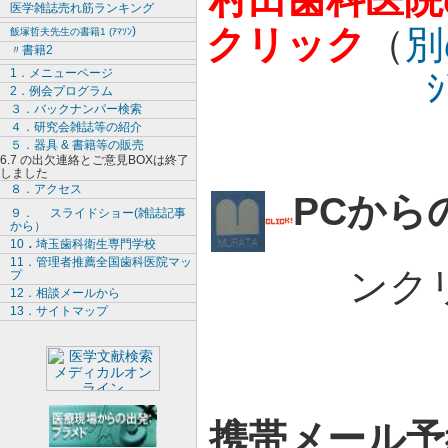
医学雑誌売れ筋ランキング
クリック
（
別
)
飯塚哲夫先生の書籍
1 (ｱﾏｿﾝ
〃書籍2
1．メニューページ
2．例会プログ
ラム
３．バ
ックナンパー
検索
４．研究会雑誌等の紹介
５．器具
& 書籍等の販売
6.7 の出欠連絡とご意見BOXは終了
しました
８．アクセス
PCから
９．
スライドショー(雑誌記事
から）
10
．
埼玉歯科衛生専門学校
11．管理者推薦全国歯科医院マッ
ンク
プ
12．相談メールから
13．サイトマップ
携帯メール予