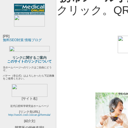
クリック。Q
[PR]
無料SEO対策 情報ブログ
リンクに関するご案内
このサイトのリンクについて
当ホームページへのリンクはご自由にどう
ぞ。
バナー（非公式）はよろしかったら下記画像
をご使用ください。
[サイト名]
近代口腔科学研究会
ホームページ
[リンク先URL]
http://sesm.cool.coocan.jp/formula/
[紹介文]
開業医の研修道場!!