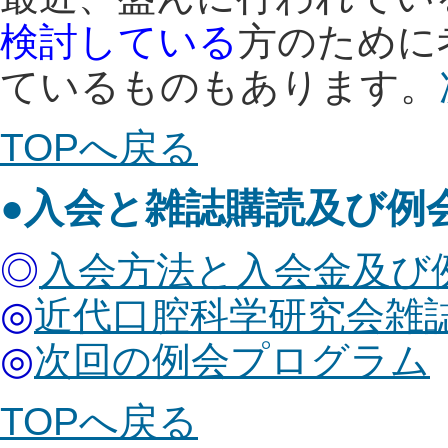
検討している
方のために
ているものもあります。
TOP
へ戻る
●
入会と雑誌購読及び例
◎
入会方法と入会金及び
◎
近代口腔科学研究会雑
◎
次回の例会プログラム
TOP
へ戻る