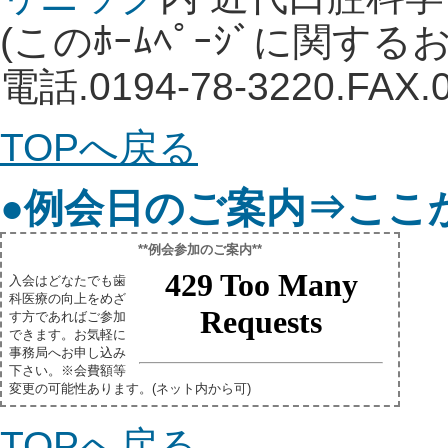
(このﾎｰﾑﾍﾟｰｼﾞに関す
電話.0194-78-3220.FAX
TOP
へ戻る
●例会日のご案内⇒ここ
**例会参加のご案内**
入会はどなたでも歯
科医療の向上をめざ
す方であればご参加
できます。お気軽に
事務局へお申し込み
下さい。※会費額等
変更の可能性あります。(ネット内から可)
TOP
へ戻る