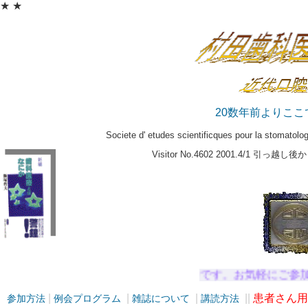
★
★
20数年前よりこ
Soci
e
t
e
d'
e
tudes scientificques pour la stomat
Visitor No.4602 2001.4/1 引っ越し後から s
★例会参加者受け付け中です。お気軽にご参加下さ
|
|
|
|
|
患者さん用
参加方法
例会プログラム
雑誌について
講読方法